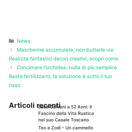
Categorie
News
Mascherine accumulate, non buttarle via.
Realizza fantastici decori creativi, scopri come
Concimare l’orchidea: nulla di più semplice.
Basta fertilizzanti, la soluzione è sotto il tuo
naso
Articoli recenti
Luca Calvani a 52 Anni: Il
Fascino della Vita Rustica
nel suo Casale Toscano
Teo e Zodì – Un cammello