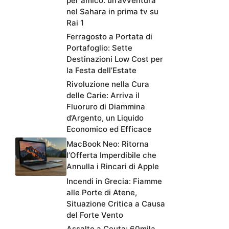
per amico: un’avventura
nel Sahara in prima tv su
Rai 1
Ferragosto a Portata di
Portafoglio: Sette
Destinazioni Low Cost per
la Festa dell’Estate
Rivoluzione nella Cura
delle Carie: Arriva il
Fluoruro di Diammina
d’Argento, un Liquido
Economico ed Efficace
MacBook Neo: Ritorna
l’Offerta Imperdibile che
Annulla i Rincari di Apple
Incendi in Grecia: Fiamme
alle Porte di Atene,
Situazione Critica a Causa
del Forte Vento
Assalto a Ceuta: 60mila