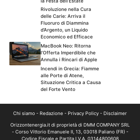
la Festa dell’Estate
Rivoluzione nella Cura
delle Carie: Arriva il
Fluoruro di Diammina
d’Argento, un Liquido
Economico ed Efficace
MacBook Neo: Ritorna
l’Offerta Imperdibile che
Annulla i Rincari di Apple
Incendi in Grecia: Fiamme
alle Porte di Atene,
Situazione Critica a Causa
del Forte Vento
Chi siamo
-
Redazione
-
Privacy Policy
-
Disclaimer
Orizzontenergia.it di proprietà di DMM COMPANY SRL
- Corso Vittorio Emanuele II, 13, 03018 Paliano (FR) -
Codice Fiscale e Partita I.V.A. 03144800608