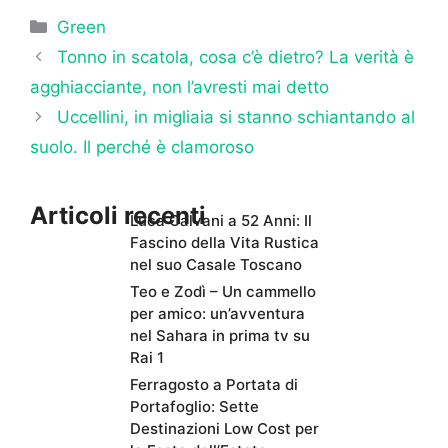
Categorie
Green
Tonno in scatola, cosa c’è dietro? La verità è
agghiacciante, non l’avresti mai detto
Uccellini, in migliaia si stanno schiantando al
suolo. Il perché è clamoroso
Articoli recenti
Luca Calvani a 52 Anni: Il
Fascino della Vita Rustica
nel suo Casale Toscano
Teo e Zodì – Un cammello
per amico: un’avventura
nel Sahara in prima tv su
Rai 1
Ferragosto a Portata di
Portafoglio: Sette
Destinazioni Low Cost per