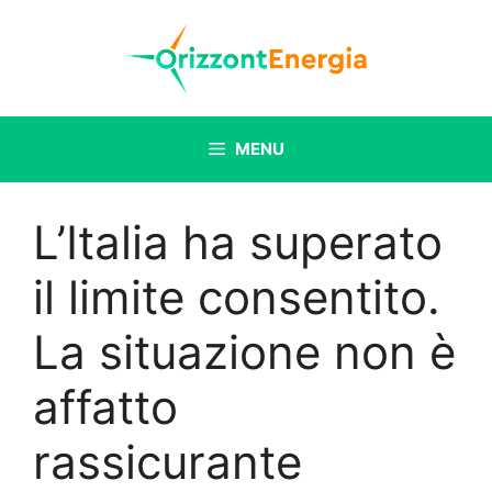
Vai
al
contenuto
MENU
L’Italia ha superato
il limite consentito.
La situazione non è
affatto
rassicurante