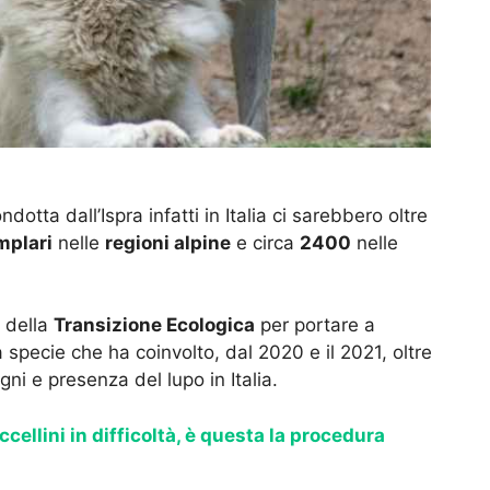
ndotta dall’Ispra infatti in Italia ci sarebbero oltre
mplari
nelle
regioni alpine
e circa
2400
nelle
della
Transizione Ecologica
per portare a
 specie che ha coinvolto, dal 2020 e il 2021, oltre
ni e presenza del lupo in Italia.
cellini in difficoltà, è questa la procedura