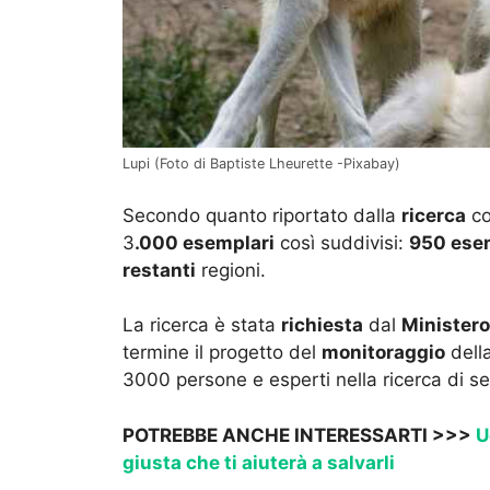
Lupi (Foto di Baptiste Lheurette -Pixabay)
Secondo quanto riportato dalla
ricerca
co
3
.000 esemplari
così suddivisi:
950 ese
restanti
regioni.
La ricerca è stata
richiesta
dal
Ministero
termine il progetto del
monitoraggio
della
3000 persone e esperti nella ricerca di seg
POTREBBE ANCHE INTERESSARTI >>>
Uc
giusta che ti aiuterà a salvarli