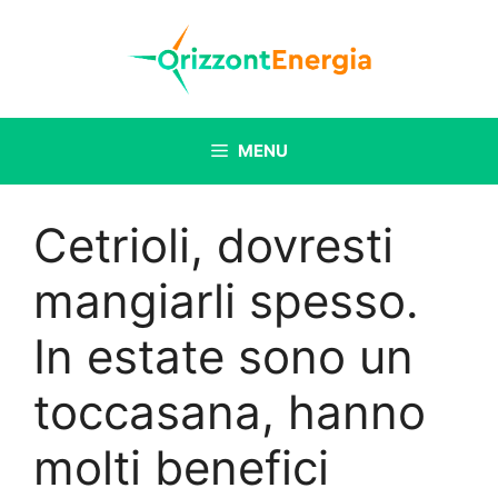
Vai
al
contenuto
MENU
Cetrioli, dovresti
mangiarli spesso.
In estate sono un
toccasana, hanno
molti benefici