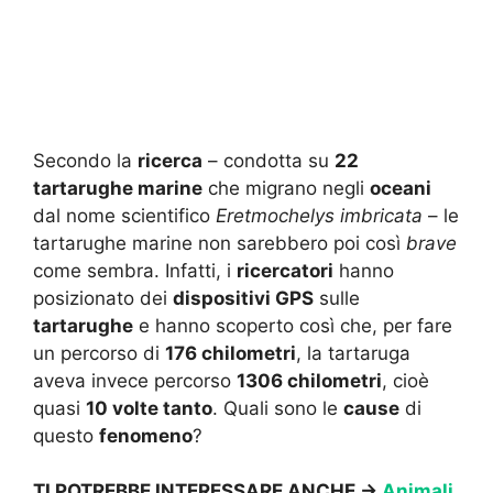
Secondo la
ricerca
– condotta su
22
tartarughe marine
che migrano negli
oceani
dal nome scientifico
Eretmochelys imbricata
– le
tartarughe marine non sarebbero poi così
brave
come sembra. Infatti, i
ricercatori
hanno
posizionato dei
dispositivi GPS
sulle
tartarughe
e hanno scoperto così che, per fare
un percorso di
176 chilometri
, la tartaruga
aveva invece percorso
1306 chilometri
, cioè
quasi
10 volte tanto
. Quali sono le
cause
di
questo
fenomeno
?
TI POTREBBE INTERESSARE ANCHE ->
Animali,