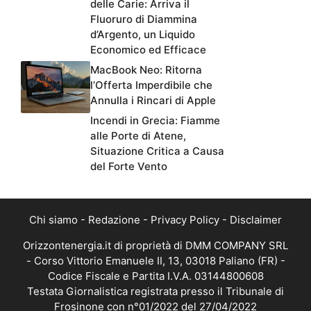
delle Carie: Arriva il
Fluoruro di Diammina
d’Argento, un Liquido
Economico ed Efficace
MacBook Neo: Ritorna
l’Offerta Imperdibile che
Annulla i Rincari di Apple
Incendi in Grecia: Fiamme
alle Porte di Atene,
Situazione Critica a Causa
del Forte Vento
Chi siamo
-
Redazione
-
Privacy Policy
-
Disclaimer
Orizzontenergia.it di proprietà di DMM COMPANY SRL
- Corso Vittorio Emanuele II, 13, 03018 Paliano (FR) -
Codice Fiscale e Partita I.V.A. 03144800608
Testata Giornalistica registrata presso il Tribunale di
Frosinone con n°01/2022 del 27/04/2022