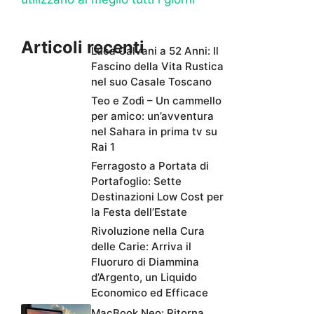
Articoli recenti
Luca Calvani a 52 Anni: Il
Fascino della Vita Rustica
nel suo Casale Toscano
Teo e Zodì – Un cammello
per amico: un’avventura
nel Sahara in prima tv su
Rai 1
Ferragosto a Portata di
Portafoglio: Sette
Destinazioni Low Cost per
la Festa dell’Estate
Rivoluzione nella Cura
delle Carie: Arriva il
Fluoruro di Diammina
d’Argento, un Liquido
Economico ed Efficace
MacBook Neo: Ritorna