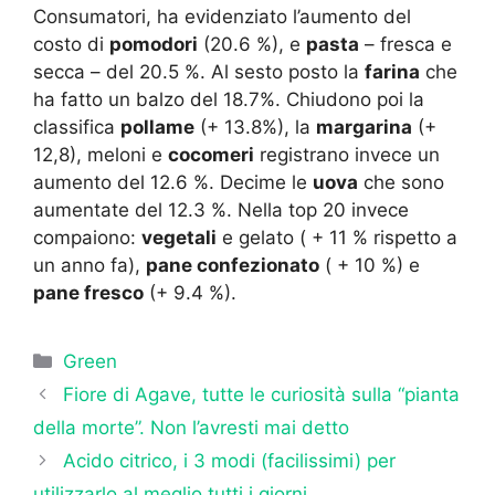
Consumatori, ha evidenziato l’aumento del
costo di
pomodori
(20.6 %), e
pasta
– fresca e
secca – del 20.5 %. Al sesto posto la
farina
che
ha fatto un balzo del 18.7%. Chiudono poi la
classifica
pollame
(+ 13.8%), la
margarina
(+
12,8), meloni e
cocomeri
registrano invece un
aumento del 12.6 %. Decime le
uova
che sono
aumentate del 12.3 %. Nella top 20 invece
compaiono:
vegetali
e gelato ( + 11 % rispetto a
un anno fa),
pane confezionato
( + 10 %) e
pane fresco
(+ 9.4 %).
Categorie
Green
Fiore di Agave, tutte le curiosità sulla “pianta
della morte”. Non l’avresti mai detto
Acido citrico, i 3 modi (facilissimi) per
utilizzarlo al meglio tutti i giorni