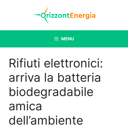
Vai
al
contenuto
MENU
Rifiuti elettronici:
arriva la batteria
biodegradabile
amica
dell’ambiente