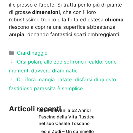
il cipresso e l’abete. Si tratta per lo più di piante
di grosse
dimensioni
, che con il loro
robustissimo tronco e la folta ed estesa
chioma
riescono a coprire una superfice abbastanza
ampia
, donando fantastici spazi ombreggianti.
Categorie
Giardinaggio
Orsi polari, allo zoo soffrono il caldo: sono
momenti davvero drammatici
Dorifora mangia patate: disfarsi di questo
fastidioso parassita è semplice
Articoli recenti
Luca Calvani a 52 Anni: Il
Fascino della Vita Rustica
nel suo Casale Toscano
Teo e Zodì – Un cammello