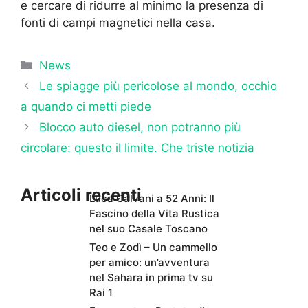
e cercare di ridurre al minimo la presenza di
fonti di campi magnetici nella casa.
Categorie
News
Le spiagge più pericolose al mondo, occhio
a quando ci metti piede
Blocco auto diesel, non potranno più
circolare: questo il limite. Che triste notizia
Articoli recenti
Luca Calvani a 52 Anni: Il
Fascino della Vita Rustica
nel suo Casale Toscano
Teo e Zodì – Un cammello
per amico: un’avventura
nel Sahara in prima tv su
Rai 1