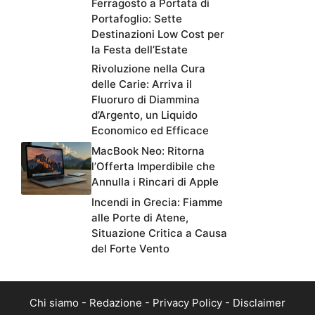
Ferragosto a Portata di
Portafoglio: Sette
Destinazioni Low Cost per
la Festa dell’Estate
Rivoluzione nella Cura
delle Carie: Arriva il
Fluoruro di Diammina
d’Argento, un Liquido
Economico ed Efficace
MacBook Neo: Ritorna
l’Offerta Imperdibile che
Annulla i Rincari di Apple
Incendi in Grecia: Fiamme
alle Porte di Atene,
Situazione Critica a Causa
del Forte Vento
Chi siamo
-
Redazione
-
Privacy Policy
-
Disclaimer