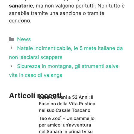
sanatorie
, ma non valgono per tutti. Non tutto è
sanabile tramite una sanzione o tramite
condono.
Categorie
News
Natale indimenticabile, le 5 mete italiane da
non lasciarsi scappare
Sicurezza in montagna, gli strumenti salva
vita in caso di valanga
Articoli recenti
Luca Calvani a 52 Anni: Il
Fascino della Vita Rustica
nel suo Casale Toscano
Teo e Zodì – Un cammello
per amico: un’avventura
nel Sahara in prima tv su