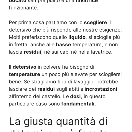
bucato
sempre pulito e una
lavatrice
funzionante.
Per prima cosa partiamo con lo
scegliere
il
detersivo che più risponde alle nostre esigenze.
Molti preferiscono quello
liquido
, si scioglie più
in fretta, anche alle
basse
temperature, e non
lascia
residui
, né sui capi né nella lavatrice.
Il
detersivo
in polvere ha bisogno di
temperature
un poco più elevate per sciogliersi
bene. Se sbagliamo tipo di lavaggio, potrebbe
lasciare dei
residui
sugli abiti e
incrostazioni
all’interno del cestello. Le
dosi
, in questo
particolare caso sono
fondamentali
.
La giusta quantità di