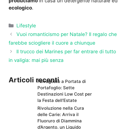
produciamo
in casa un detergente naturale ed
ecologico
.
Categorie
Lifestyle
Vuoi romanticismo per Natale? Il regalo che
farebbe sciogliere il cuore a chiunque
Il trucco dei Marines per far entrare di tutto
in valigia: mai più senza
Articoli recenti
Ferragosto a Portata di
Portafoglio: Sette
Destinazioni Low Cost per
la Festa dell’Estate
Rivoluzione nella Cura
delle Carie: Arriva il
Fluoruro di Diammina
d’Argento, un Liquido