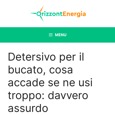
Vai
al
contenuto
MENU
Detersivo per il
bucato, cosa
accade se ne usi
troppo: davvero
assurdo