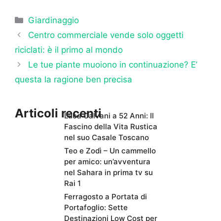
Categorie
Giardinaggio
Centro commerciale vende solo oggetti
riciclati: è il primo al mondo
Le tue piante muoiono in continuazione? E’
questa la ragione ben precisa
Articoli recenti
Luca Calvani a 52 Anni: Il
Fascino della Vita Rustica
nel suo Casale Toscano
Teo e Zodì – Un cammello
per amico: un’avventura
nel Sahara in prima tv su
Rai 1
Ferragosto a Portata di
Portafoglio: Sette
Destinazioni Low Cost per