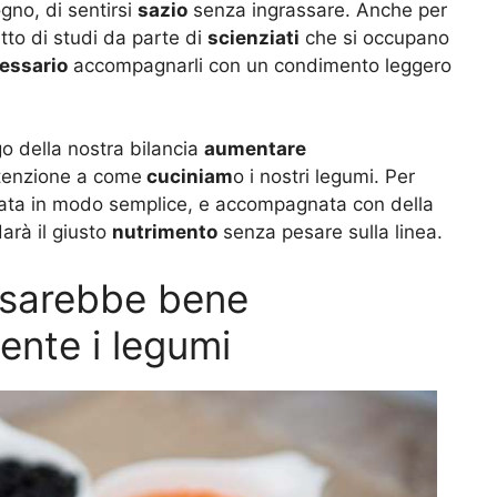
gno, di sentirsi
sazio
senza ingrassare. Anche per
to di studi da parte di
scienziati
che si occupano
essario
accompagnarli con un condimento leggero
o della nostra bilancia
aumentare
ttenzione a come
cuciniam
o i nostri legumi. Per
nata in modo semplice, e accompagnata con della
arà il giusto
nutrimento
senza pesare sulla linea.
a sarebbe bene
nte i legumi