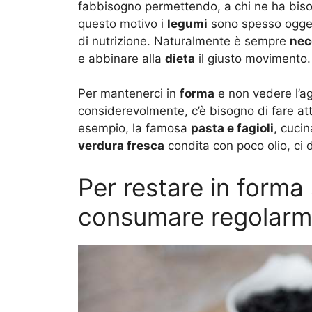
fabbisogno permettendo, a chi ne ha biso
questo motivo i
legumi
sono spesso ogget
di nutrizione. Naturalmente è sempre
nec
e abbinare alla
dieta
il giusto movimento.
Per mantenerci in
forma
e non vedere l’ag
considerevolmente, c’è bisogno di fare a
esempio, la famosa
pasta e fagioli
, cuci
verdura fresca
condita con poco olio, ci d
Per restare in form
consumare regolarme