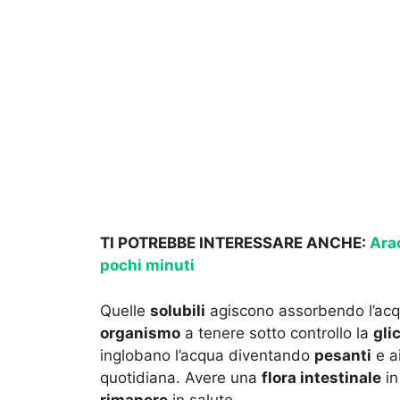
TI POTREBBE INTERESSARE ANCHE:
Ara
pochi minuti
Quelle
solubili
agiscono assorbendo l’acq
organismo
a tenere sotto controllo la
gli
inglobano l’acqua diventando
pesanti
e a
quotidiana. Avere una
flora intestinale
in
rimanere
in salute.