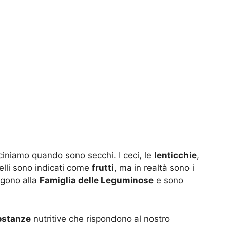
uciniamo quando sono secchi. I ceci, le
lenticchie
,
piselli sono indicati come
frutti
, ma in realtà sono i
ngono alla
Famiglia delle Leguminose
e sono
ostanze
nutritive che rispondono al nostro