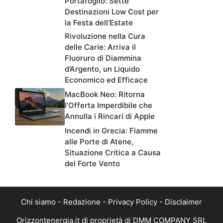
Portafoglio: Sette
Destinazioni Low Cost per
la Festa dell’Estate
Rivoluzione nella Cura
delle Carie: Arriva il
Fluoruro di Diammina
d’Argento, un Liquido
Economico ed Efficace
MacBook Neo: Ritorna
l’Offerta Imperdibile che
Annulla i Rincari di Apple
Incendi in Grecia: Fiamme
alle Porte di Atene,
Situazione Critica a Causa
del Forte Vento
Chi siamo
-
Redazione
-
Privacy Policy
-
Disclaimer
Orizzontenergia.it di proprietà di DMM COMPANY SRL