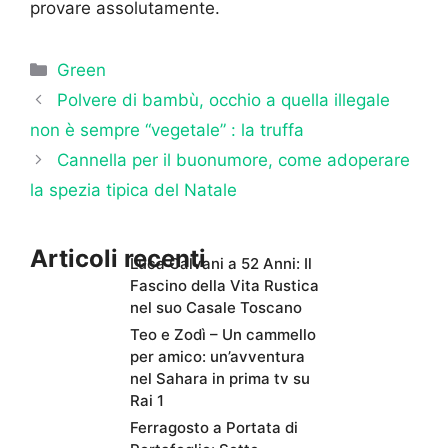
provare assolutamente.
Categorie
Green
Polvere di bambù, occhio a quella illegale
non è sempre “vegetale” : la truffa
Cannella per il buonumore, come adoperare
la spezia tipica del Natale
Articoli recenti
Luca Calvani a 52 Anni: Il
Fascino della Vita Rustica
nel suo Casale Toscano
Teo e Zodì – Un cammello
per amico: un’avventura
nel Sahara in prima tv su
Rai 1
Ferragosto a Portata di