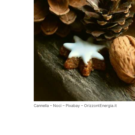
Cannella – Noci – Pixabay – OrizzontEnergia.it