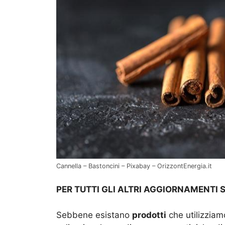
Cannella – Bastoncini – Pixabay – OrizzontEnergia.it
PER TUTTI GLI ALTRI AGGIORNAMENTI 
Sebbene esistano
prodotti
che utilizziamo