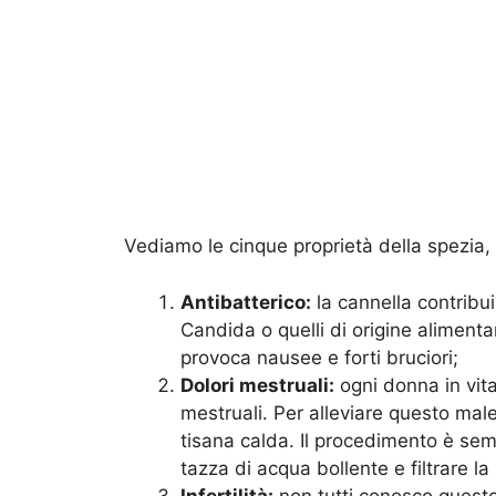
Vediamo le cinque proprietà della spezia,
Antibatterico:
la cannella contribui
Candida o quelli di origine aliment
provoca nausee e forti bruciori;
Dolori mestruali:
ogni donna in vita
mestruali. Per alleviare questo mal
tisana calda. Il procedimento è semp
tazza di acqua bollente e filtrare 
Infertilità:
non tutti conosco questo