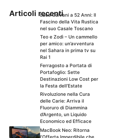
Articoli recenti
Luca Calvani a 52 Anni: Il
Fascino della Vita Rustica
nel suo Casale Toscano
Teo e Zodì – Un cammello
per amico: un’avventura
nel Sahara in prima tv su
Rai 1
Ferragosto a Portata di
Portafoglio: Sette
Destinazioni Low Cost per
la Festa dell’Estate
Rivoluzione nella Cura
delle Carie: Arriva il
Fluoruro di Diammina
d’Argento, un Liquido
Economico ed Efficace
MacBook Neo: Ritorna
l’Offerta Imperdibile che