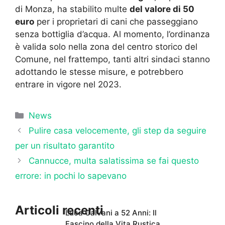
di Monza, ha stabilito multe
del valore di 50
euro
per i proprietari di cani che passeggiano
senza bottiglia d’acqua. Al momento, l’ordinanza
è valida solo nella zona del centro storico del
Comune, nel frattempo, tanti altri sindaci stanno
adottando le stesse misure, e potrebbero
entrare in vigore nel 2023.
Categorie
News
Pulire casa velocemente, gli step da seguire
per un risultato garantito
Cannucce, multa salatissima se fai questo
errore: in pochi lo sapevano
Articoli recenti
Luca Calvani a 52 Anni: Il
Fascino della Vita Rustica