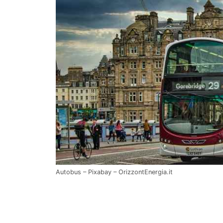
Autobus – Pixabay – OrizzontEnergia.it