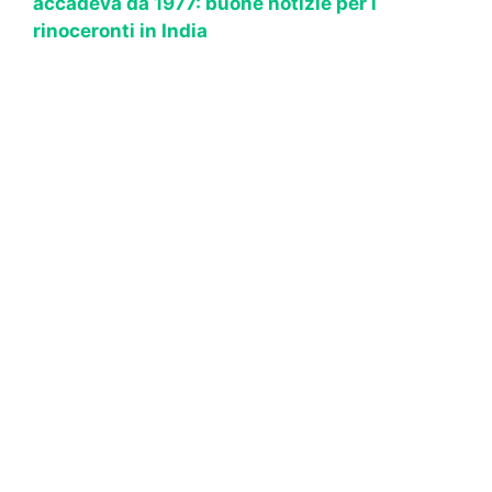
accadeva da 1977: buone notizie per i
rinoceronti in India