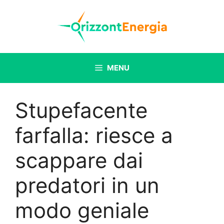
Vai
al
contenuto
MENU
Stupefacente
farfalla: riesce a
scappare dai
predatori in un
modo geniale