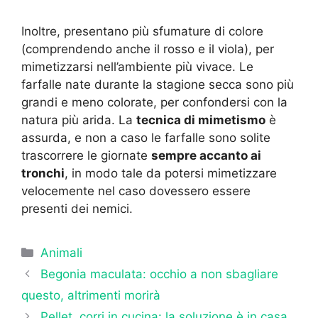
Inoltre, presentano più sfumature di colore
(comprendendo anche il rosso e il viola), per
mimetizzarsi nell’ambiente più vivace. Le
farfalle nate durante la stagione secca sono più
grandi e meno colorate, per confondersi con la
natura più arida. La
tecnica di mimetismo
è
assurda, e non a caso le farfalle sono solite
trascorrere le giornate
sempre accanto ai
tronchi
, in modo tale da potersi mimetizzare
velocemente nel caso dovessero essere
presenti dei nemici.
Categorie
Animali
Begonia maculata: occhio a non sbagliare
questo, altrimenti morirà
Pellet, corri in cucina: la soluzione è in casa,