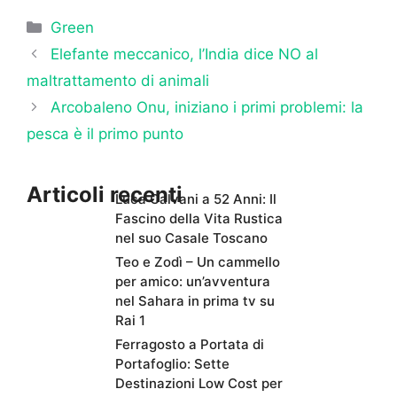
Categorie
Green
Elefante meccanico, l’India dice NO al
maltrattamento di animali
Arcobaleno Onu, iniziano i primi problemi: la
pesca è il primo punto
Articoli recenti
Luca Calvani a 52 Anni: Il
Fascino della Vita Rustica
nel suo Casale Toscano
Teo e Zodì – Un cammello
per amico: un’avventura
nel Sahara in prima tv su
Rai 1
Ferragosto a Portata di
Portafoglio: Sette
Destinazioni Low Cost per