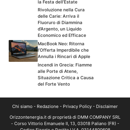
la Festa dell’Estate
Rivoluzione nella Cura
delle Carie: Arriva il
Fluoruro di Diammina
d’Argento, un Liquido
Economico ed Efficace
MacBook Neo: Ritorna
l’Offerta Imperdibile che
Annulla i Rincari di Apple
Incendi in Grecia: Fiamme
alle Porte di Atene,
Situazione Critica a Causa
del Forte Vento
Chi siamo
-
Redazione
-
Privacy Policy
-
Disclaimer
Orizzontenergia.it di proprietà di DMM COMPANY SRL
- Corso Vittorio Emanuele II, 13, 03018 Paliano (FR) -
Codice Fiscale e Partita I.V.A. 03144800608