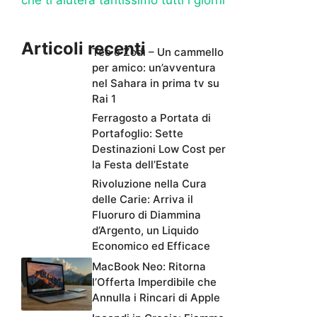
che ti aiuterà tantissimo tutti i giorni
Articoli recenti
Teo e Zodì – Un cammello
per amico: un’avventura
nel Sahara in prima tv su
Rai 1
Ferragosto a Portata di
Portafoglio: Sette
Destinazioni Low Cost per
la Festa dell’Estate
Rivoluzione nella Cura
delle Carie: Arriva il
Fluoruro di Diammina
d’Argento, un Liquido
Economico ed Efficace
MacBook Neo: Ritorna
l’Offerta Imperdibile che
Annulla i Rincari di Apple