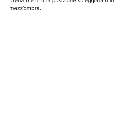
drenato e in una posizione soleggiata o in
mezz’ombra.