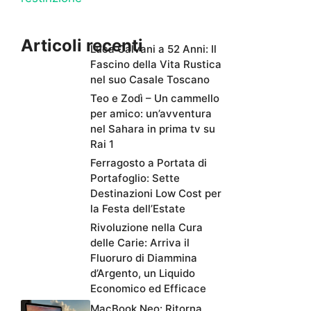
Articoli recenti
Luca Calvani a 52 Anni: Il
Fascino della Vita Rustica
nel suo Casale Toscano
Teo e Zodì – Un cammello
per amico: un’avventura
nel Sahara in prima tv su
Rai 1
Ferragosto a Portata di
Portafoglio: Sette
Destinazioni Low Cost per
la Festa dell’Estate
Rivoluzione nella Cura
delle Carie: Arriva il
Fluoruro di Diammina
d’Argento, un Liquido
Economico ed Efficace
MacBook Neo: Ritorna