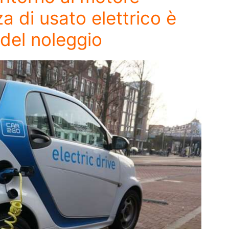
a di usato elettrico è
e del noleggio