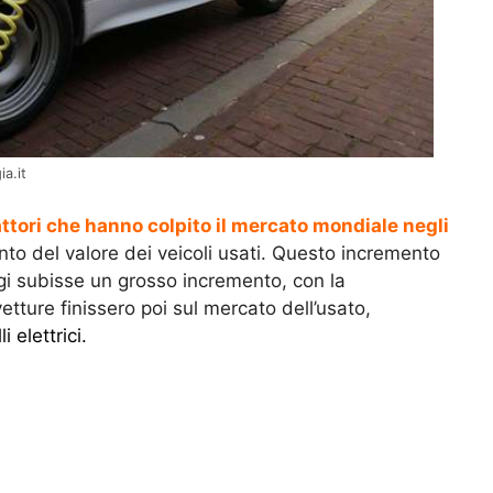
ia.it
ttori che hanno colpito il mercato mondiale negli
to del valore dei veicoli usati. Questo incremento
ggi subisse un grosso incremento, con la
tture finissero poi sul mercato dell’usato,
i elettrici
.