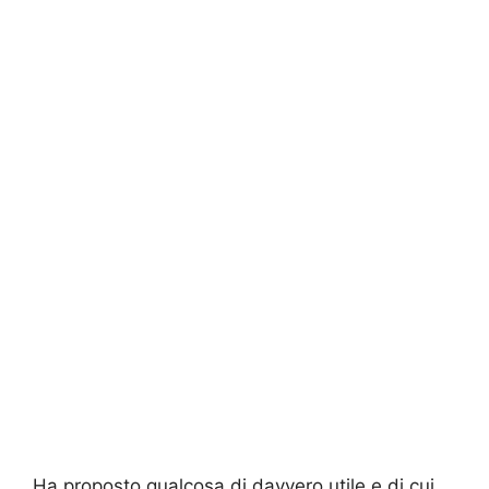
Ha proposto qualcosa di davvero utile e di cui