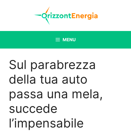
Vai
al
contenuto
MENU
Sul parabrezza
della tua auto
passa una mela,
succede
l’impensabile