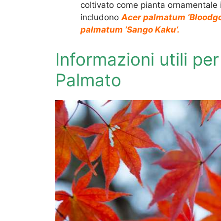
coltivato come pianta ornamentale i
includono
Acer palmatum ‘Bloodgo
palmatum ‘Sango Kaku’.
Informazioni utili per
Palmato