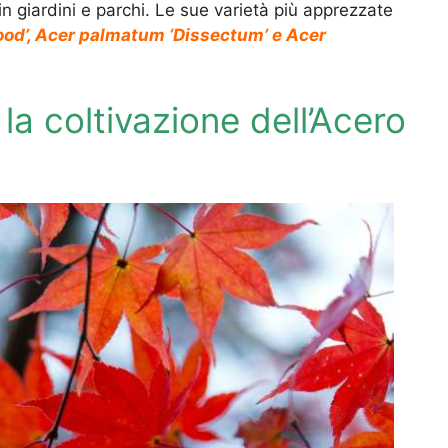
n giardini e parchi. Le sue varietà più apprezzate
od’, Acer palmatum ‘Dissectum’ e Acer
 la coltivazione dell’Acero