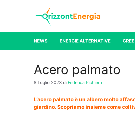
Vai
al
contenuto
NEWS
ENERGIE ALTERNATIVE
GREE
Acero palmato
8 Luglio 2023
di
Federica Pichierri
L’acero palmato è un albero molto affasc
giardino. Scopriamo insieme come coltiv