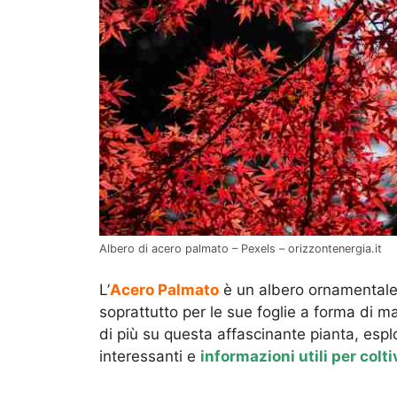
Albero di acero palmato – Pexels – orizzontenergia.it
L’
Acero Palmato
è un albero ornamentale 
soprattutto per le sue foglie a forma di 
di più su questa affascinante pianta, esplo
interessanti e
informazioni utili per colti