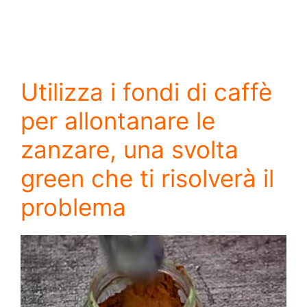
Utilizza i fondi di caffè
per allontanare le
zanzare, una svolta
green che ti risolverà il
problema