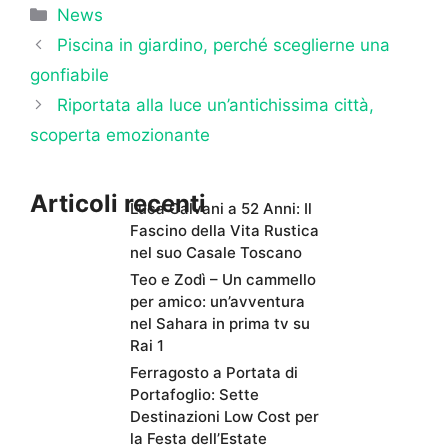
Categorie
News
Piscina in giardino, perché sceglierne una
gonfiabile
Riportata alla luce un’antichissima città,
scoperta emozionante
Articoli recenti
Luca Calvani a 52 Anni: Il
Fascino della Vita Rustica
nel suo Casale Toscano
Teo e Zodì – Un cammello
per amico: un’avventura
nel Sahara in prima tv su
Rai 1
Ferragosto a Portata di
Portafoglio: Sette
Destinazioni Low Cost per
la Festa dell’Estate