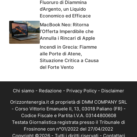
Fluoruro di Diammina
d’Argento, un Liquido
Economico ed Efficace
MacBook Neo: Ritorna
l’Offerta Imperdibile che
Annulla i Rincari di Apple
Incendi in Grecia: Fiamme
alle Porte di Atene,
Situazione Critica a Causa
del Forte Vento
Chi siamo
-
Redazione
-
Privacy Policy
-
Disclaimer
Orizzontenergia.it di proprietà di DMM COMPANY SRL
- Corso Vittorio Emanuele II, 13, 03018 Paliano (FR) -
Codice Fiscale e Partita I.V.A. 03144800608
Testata Giornalistica registrata presso il Tribunale di
Frosinone con n°01/2022 del 27/04/2022
Copyright ©2026 - Tutti i diritti riservati -
Contattaci