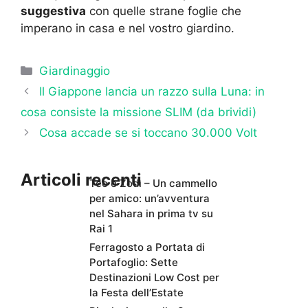
suggestiva
con quelle strane foglie che
imperano in casa e nel vostro giardino.
Categorie
Giardinaggio
Il Giappone lancia un razzo sulla Luna: in
cosa consiste la missione SLIM (da brividi)
Cosa accade se si toccano 30.000 Volt
Articoli recenti
Teo e Zodì – Un cammello
per amico: un’avventura
nel Sahara in prima tv su
Rai 1
Ferragosto a Portata di
Portafoglio: Sette
Destinazioni Low Cost per
la Festa dell’Estate