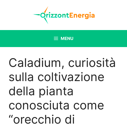
Vai
al
contenuto
MENU
Caladium, curiosità
sulla coltivazione
della pianta
conosciuta come
“orecchio di