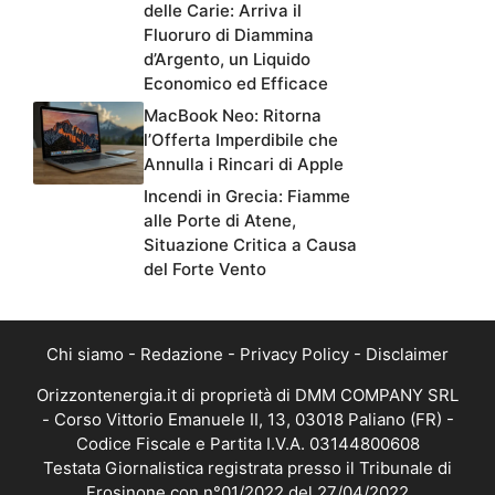
delle Carie: Arriva il
Fluoruro di Diammina
d’Argento, un Liquido
Economico ed Efficace
MacBook Neo: Ritorna
l’Offerta Imperdibile che
Annulla i Rincari di Apple
Incendi in Grecia: Fiamme
alle Porte di Atene,
Situazione Critica a Causa
del Forte Vento
Chi siamo
-
Redazione
-
Privacy Policy
-
Disclaimer
Orizzontenergia.it di proprietà di DMM COMPANY SRL
- Corso Vittorio Emanuele II, 13, 03018 Paliano (FR) -
Codice Fiscale e Partita I.V.A. 03144800608
Testata Giornalistica registrata presso il Tribunale di
Frosinone con n°01/2022 del 27/04/2022