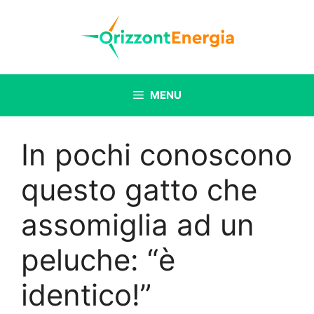
Vai
al
contenuto
MENU
In pochi conoscono
questo gatto che
assomiglia ad un
peluche: “è
identico!”