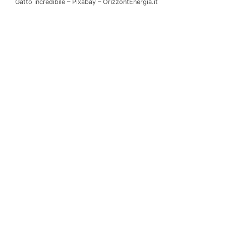
Gatto incredibile – Pixabay – OrizzontEnergia.it