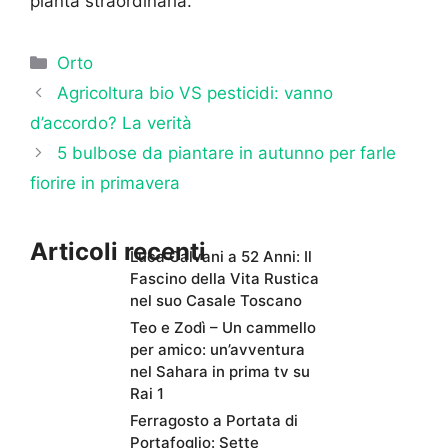
pianta straordinaria.
Categorie
Orto
Agricoltura bio VS pesticidi: vanno
d’accordo? La verità
5 bulbose da piantare in autunno per farle
fiorire in primavera
Articoli recenti
Luca Calvani a 52 Anni: Il
Fascino della Vita Rustica
nel suo Casale Toscano
Teo e Zodì – Un cammello
per amico: un’avventura
nel Sahara in prima tv su
Rai 1
Ferragosto a Portata di
Portafoglio: Sette