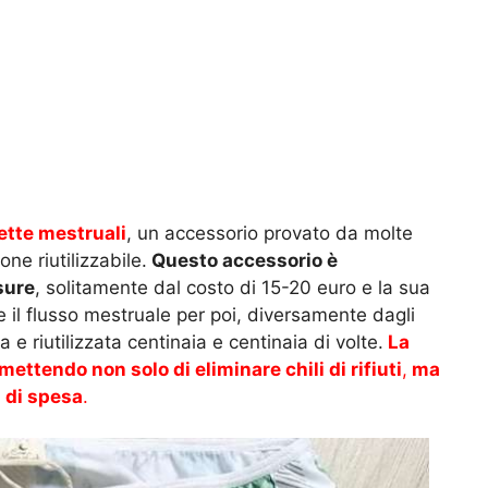
tte mestruali
, un accessorio provato da molte
ne riutilizzabile.
Questo accessorio è
sure
, solitamente dal costo di 15-20 euro e la sua
re il flusso mestruale per poi, diversamente dagli
 e riutilizzata centinaia e centinaia di volte.
La
ettendo non solo di eliminare chili di rifiuti
,
ma
i di spesa
.