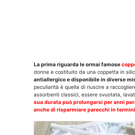
La prima riguarda le ormai famose
coppe
donne e costituito da una coppetta in silico
antiallergico e disponibile in diverse mi
peculiarità è quella di riuscire a raccoglie
assorbenti classici, essere svuotata, lavata
sua durata può prolungarsi per anni perm
anche di risparmiare parecchi in termin