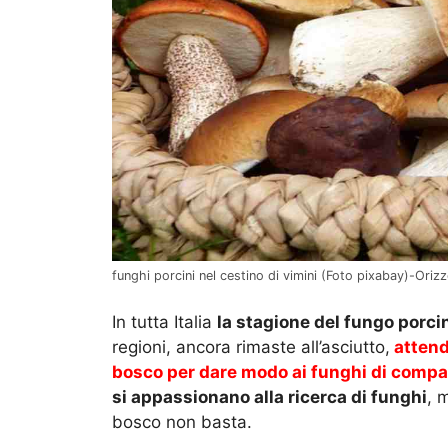
funghi porcini nel cestino di vimini (Foto pixabay)-Orizz
In tutta Italia
la stagione del fungo porci
regioni, ancora rimaste all’asciutto,
attend
bosco per dare modo ai funghi di compa
si appassionano alla ricerca di funghi
, 
bosco non basta.