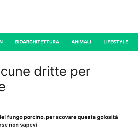
N
BIOARCHITETTURA
ANIMALI
LIFESTYLE
lcune dritte per
e
del fungo porcino, per scovare questa golosità
orse non sapevi