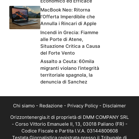
Economico ed Efficace
MacBook Neo: Ritorna
l’Offerta Imperdibile che
Annulla i Rincari di Apple
Incendi in Grecia: Fiamme
alle Porte di Atene,
Situazione Critica a Causa
del Forte Vento
Assalto a Ceuta: 60mila
migranti violano l’integrità
territoriale spagnola, la
denuncia di Sanchez
Chi siamo
-
Redazione
-
Privacy Policy
-
Disclaimer
Orizzontenergia.it di proprietà di DMM COMPANY SRL
- Corso Vittorio Emanuele II, 13, 03018 Paliano (FR) -
Codice Fiscale e Partita I.V.A. 03144800608
Testata Giornalistica registrata presso il Tribunale di