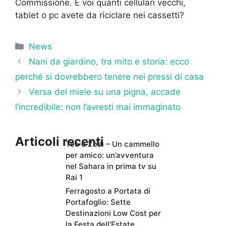
Commissione. E voi quanti cellulari vecchi,
tablet o pc avete da riciclare nei cassetti?
Categorie
News
Nani da giardino, tra mito e storia: ecco
perché si dovrebbero tenere nei pressi di casa
Versa del miele su una pigna, accade
l’incredibile: non l’avresti mai immaginato
Articoli recenti
Teo e Zodì – Un cammello
per amico: un’avventura
nel Sahara in prima tv su
Rai 1
Ferragosto a Portata di
Portafoglio: Sette
Destinazioni Low Cost per
la Festa dell’Estate