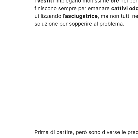
I
vestiti
impiegano moltissime
ore
nel per
finiscono sempre per emanare
cattivi odo
utilizzando l’
asciugatrice
, ma non tutti n
soluzione per sopperire al problema.
Prima di partire, però sono diverse le pre