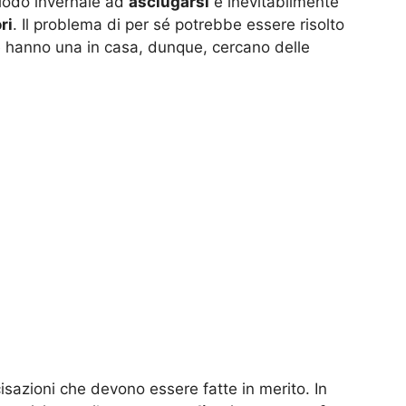
iodo invernale ad
asciugarsi
e inevitabilmente
ri
. Il problema di per sé potrebbe essere risolto
e hanno una in casa, dunque, cercano delle
cisazioni che devono essere fatte in merito. In