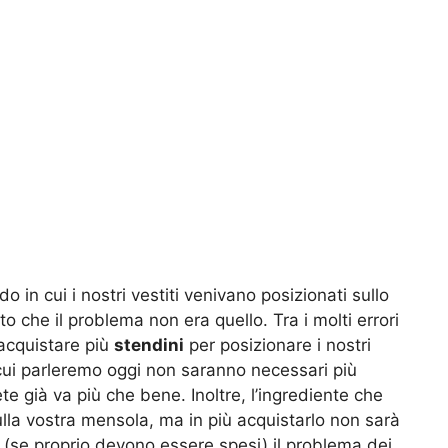
in cui i nostri vestiti venivano posizionati sullo
o che il problema non era quello. Tra i molti errori
acquistare più
stendini
per posizionare i nostri
 cui parleremo oggi non saranno necessari più
te già va più che bene. Inoltre, l’ingrediente che
lla vostra mensola, ma in più acquistarlo non sarà
(se proprio devono essere spesi) il problema dei