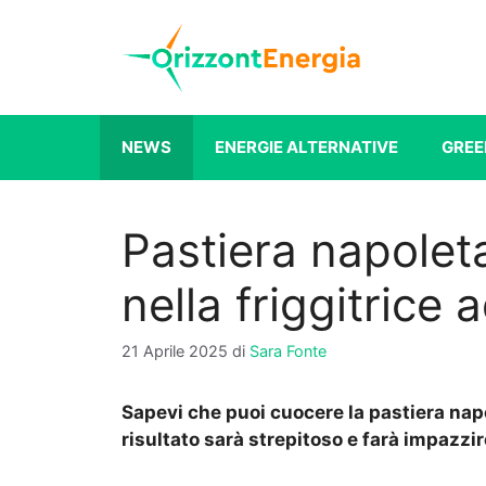
Vai
al
contenuto
NEWS
ENERGIE ALTERNATIVE
GREE
Pastiera napolet
nella friggitrice 
21 Aprile 2025
di
Sara Fonte
Sapevi che puoi cuocere la pastiera napol
risultato sarà strepitoso e farà impazzire