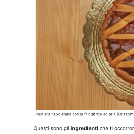
Pastiera napoletana con la friggitrice ad aria (Orizzont
Questi sono gli
ingredienti
che ti occorro