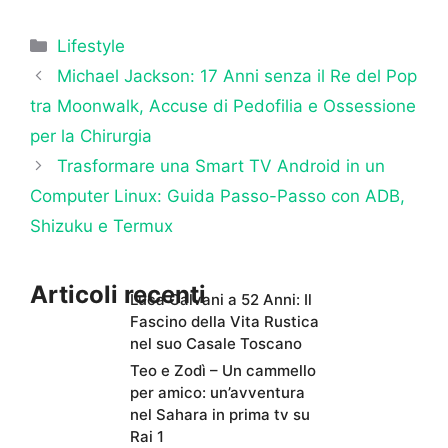
Categorie
Lifestyle
Michael Jackson: 17 Anni senza il Re del Pop
tra Moonwalk, Accuse di Pedofilia e Ossessione
per la Chirurgia
Trasformare una Smart TV Android in un
Computer Linux: Guida Passo-Passo con ADB,
Shizuku e Termux
Articoli recenti
Luca Calvani a 52 Anni: Il
Fascino della Vita Rustica
nel suo Casale Toscano
Teo e Zodì – Un cammello
per amico: un’avventura
nel Sahara in prima tv su
Rai 1