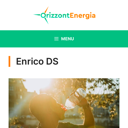
Vai
al
contenuto
MENU
Enrico DS