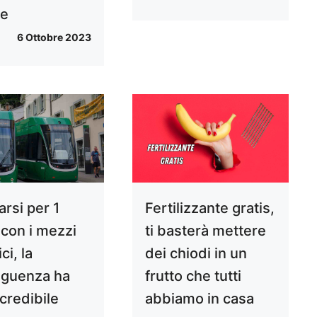
de
6 Ottobre 2023
rsi per 1
Fertilizzante gratis,
con i mezzi
ti basterà mettere
ci, la
dei chiodi in un
guenza ha
frutto che tutti
ncredibile
abbiamo in casa