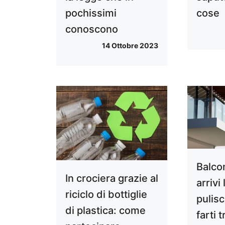
pochissimi
cose
conoscono
14 Ottobre 2023
Balco
In crociera grazie al
arrivi
riciclo di bottiglie
pulisc
di plastica: come
farti 