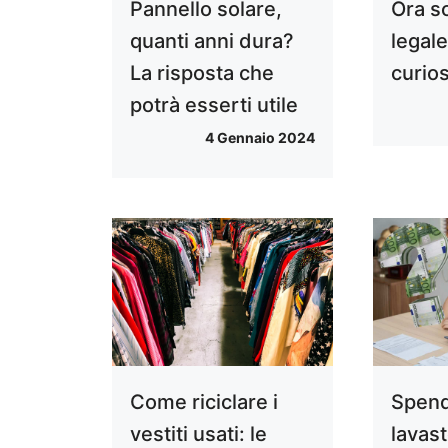
Pannello solare,
Ora s
quanti anni dura?
legale
La risposta che
curios
potrà esserti utile
4 Gennaio 2024
Come riciclare i
Spend
vestiti usati: le
lavast