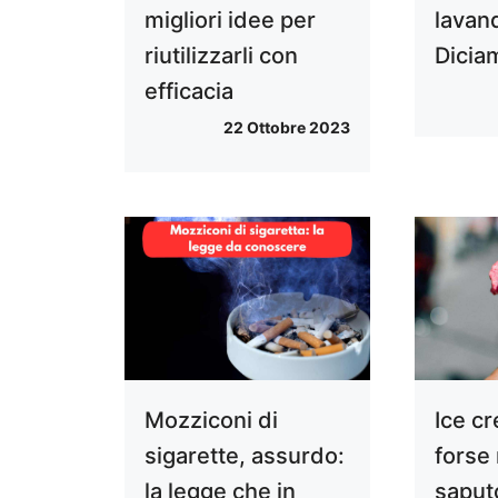
migliori idee per
lavan
riutilizzarli con
Diciam
efficacia
22 Ottobre 2023
Mozziconi di
Ice c
sigarette, assurdo:
forse
la legge che in
saput