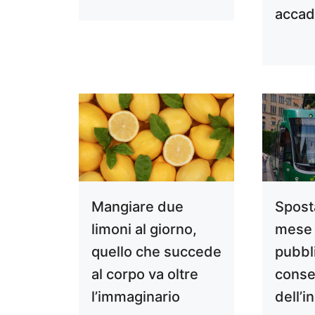
acca
Mangiare due
Sposta
limoni al giorno,
mese 
quello che succede
pubbli
al corpo va oltre
conse
l’immaginario
dell’i