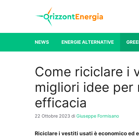
Vai
al
contenuto
NEWS
ENERGIE ALTERNATIVE
GREE
Come riciclare i ve
migliori idee per r
efficacia
22 Ottobre 2023
di
Giuseppe Formisano
Riciclare i vestiti usati è economico ed 