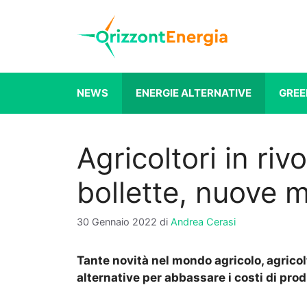
Vai
al
contenuto
NEWS
ENERGIE ALTERNATIVE
GREE
Agricoltori in riv
bollette, nuove m
30 Gennaio 2022
di
Andrea Cerasi
Tante novità nel mondo agricolo, agricolto
alternative per abbassare i costi di pro