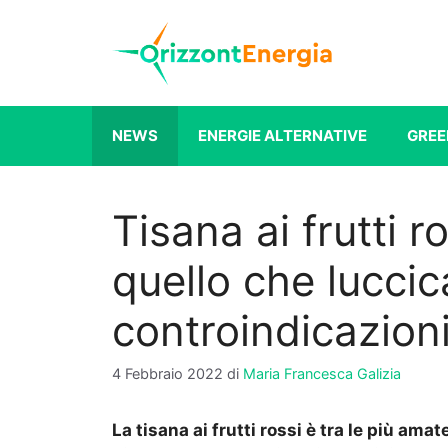
Vai
al
contenuto
NEWS
ENERGIE ALTERNATIVE
GREE
Tisana ai frutti r
quello che luccic
controindicazion
4 Febbraio 2022
di
Maria Francesca Galizia
La tisana ai frutti rossi è tra le più am