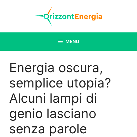
Vai
al
contenuto
MENU
Energia oscura,
semplice utopia?
Alcuni lampi di
genio lasciano
senza parole