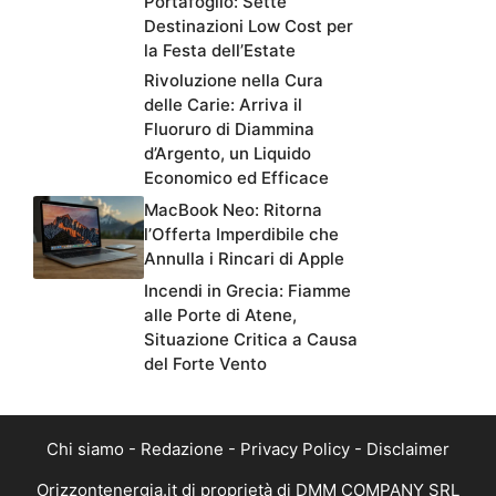
Portafoglio: Sette
Destinazioni Low Cost per
la Festa dell’Estate
Rivoluzione nella Cura
delle Carie: Arriva il
Fluoruro di Diammina
d’Argento, un Liquido
Economico ed Efficace
MacBook Neo: Ritorna
l’Offerta Imperdibile che
Annulla i Rincari di Apple
Incendi in Grecia: Fiamme
alle Porte di Atene,
Situazione Critica a Causa
del Forte Vento
Chi siamo
-
Redazione
-
Privacy Policy
-
Disclaimer
Orizzontenergia.it di proprietà di DMM COMPANY SRL