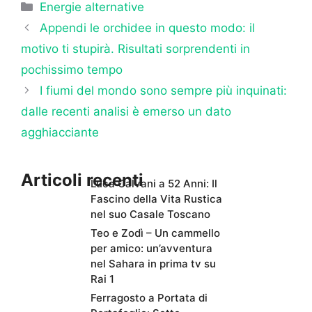
Categorie
Energie alternative
Appendi le orchidee in questo modo: il
motivo ti stupirà. Risultati sorprendenti in
pochissimo tempo
I fiumi del mondo sono sempre più inquinati:
dalle recenti analisi è emerso un dato
agghiacciante
Articoli recenti
Luca Calvani a 52 Anni: Il
Fascino della Vita Rustica
nel suo Casale Toscano
Teo e Zodì – Un cammello
per amico: un’avventura
nel Sahara in prima tv su
Rai 1
Ferragosto a Portata di