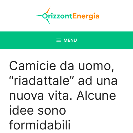
Vai
al
contenuto
MENU
Camicie da uomo,
“riadattale” ad una
nuova vita. Alcune
idee sono
formidabili