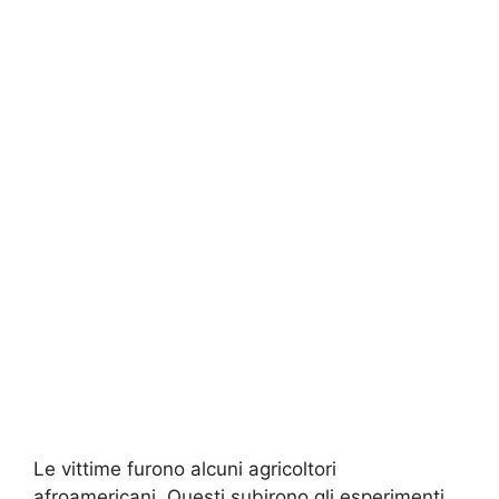
Le vittime furono alcuni agricoltori
afroamericani. Questi subirono gli esperimenti